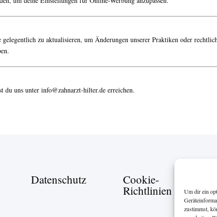
en, um deine Einstellungen für Online-Werbung anzupassen.
ie gelegentlich zu aktualisieren, um Änderungen unserer Praktiken oder rechtl
ben.
st du uns unter
info@zahnarzt-hilter.de
erreichen.
Datenschutz
Cookie-
Richtlinien
Um dir ein op
Geräteinforma
zustimmst, kö